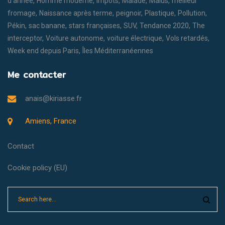
d'année
Homme moderne
Impôts
Malade
Malus
meilleur
fromage
Naissance après terme
peignoir
Plastique
Pollution
Pékin
sac banane
stars françaises
SUV
Tendance 2020
The
interceptor
Voiture autonome
voiture électrique
Vols retardés
Week end depuis Paris
Îles Méditerranéennes
Me contacter
anais@kiriasse.fr
Amiens, France
Contact
Cookie policy (EU)