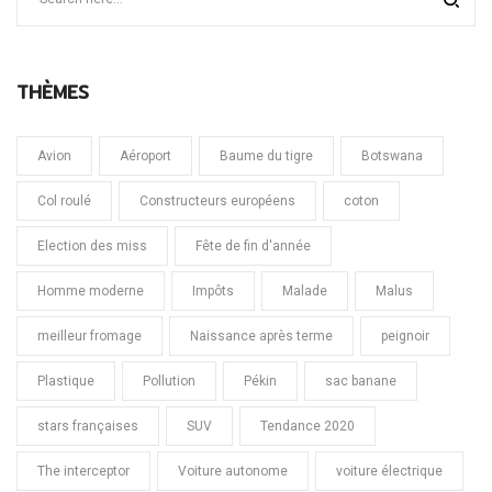
THÈMES
Avion
Aéroport
Baume du tigre
Botswana
Col roulé
Constructeurs européens
coton
Election des miss
Fête de fin d'année
Homme moderne
Impôts
Malade
Malus
meilleur fromage
Naissance après terme
peignoir
Plastique
Pollution
Pékin
sac banane
stars françaises
SUV
Tendance 2020
The interceptor
Voiture autonome
voiture électrique