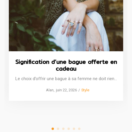
Signification d’une bague offerte en
cadeau
Le choix d’offrir une bague à sa femme ne doit rien…
Posted
Posted
by
Alan
juin 22, 2026
Style
on
in