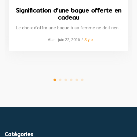
Signification d’une bague offerte en
cadeau
Le choix d’offrir une bague à sa femme ne doit rien…
Posted
Posted
by
Alan
juin 22, 2026
Style
on
in
Catégories