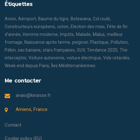
Étiquettes
Avion
Aéroport
Baume du tigre
Botswana
Col roulé
Constructeurs européens
coton
Election des miss
Fête de fin
d'année
Homme moderne
Impôts
Malade
Malus
meilleur
fromage
Naissance après terme
peignoir
Plastique
Pollution
Pékin
sac banane
stars françaises
SUV
Tendance 2020
The
interceptor
Voiture autonome
voiture électrique
Vols retardés
Week end depuis Paris
Îles Méditerranéennes
Me contacter
anais@kiriasse.fr
Amiens, France
Contact
Cookie policy (EU)