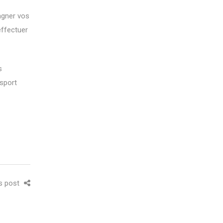
agner vos
effectuer
s
nsport
is post