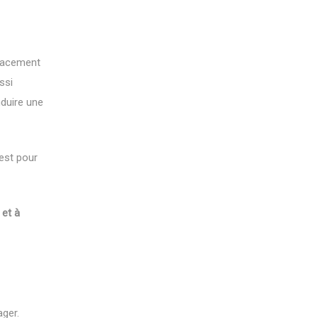
placement
ussi
nduire une
’est pour
 et à
ager.