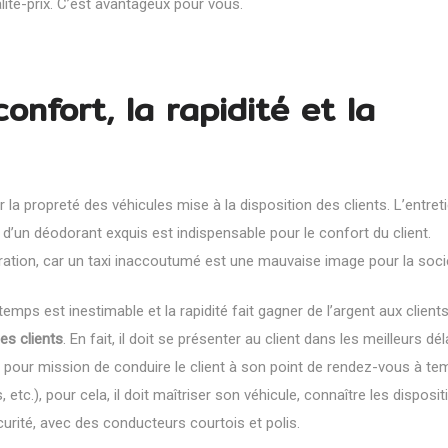
té-prix. C’est avantageux pour vous.
nfort, la rapidité et la
r la propreté des véhicules mise à la disposition des clients. L’entret
ion d’un déodorant exquis est indispensable pour le confort du client.
ération, car un taxi inaccoutumé est une mauvaise image pour la soci
emps est inestimable et la rapidité fait gagner de l’argent aux client
es clients
. En fait, il doit se présenter au client dans les meilleurs dé
l a pour mission de conduire le client à son point de rendez-vous à te
tc.), pour cela, il doit maîtriser son véhicule, connaître les disposit
sécurité, avec des conducteurs courtois et polis.