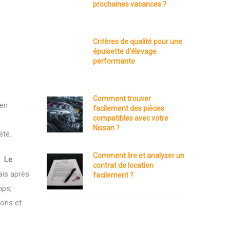
prochaines vacances ?
Critères de qualité pour une
épuisette d’élevage
performante
Comment trouver
ien
facilement des pièces
compatibles avec votre
Nissan ?
été.
Comment lire et analyser un
s.
Le
contrat de location
lais après
facilement ?
mps,
ions et