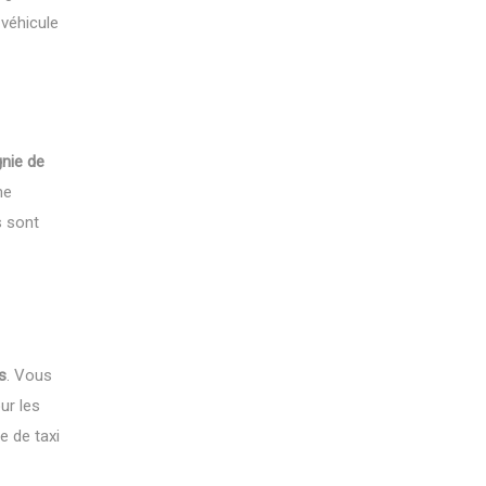
 véhicule
nie de
me
s sont
s
. Vous
ur les
e de taxi