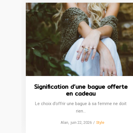
Signification d’une bague offerte
en cadeau
Le choix d’offrir une bague à sa femme ne doit
rien…
Posted
Posted
by
Alan
juin 22, 2026
Style
on
in