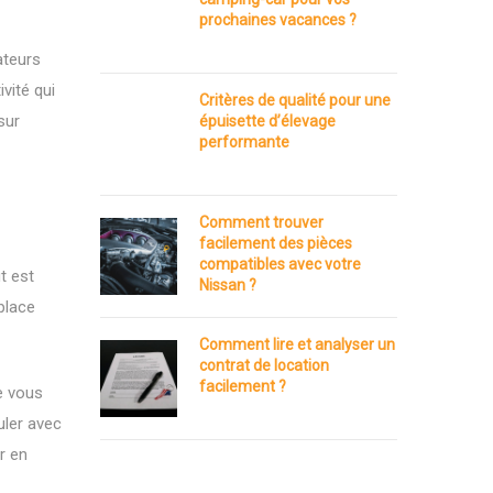
prochaines vacances ?
ateurs
vité qui
Critères de qualité pour une
sur
épuisette d’élevage
performante
Comment trouver
facilement des pièces
compatibles avec votre
t est
Nissan ?
place
Comment lire et analyser un
contrat de location
facilement ?
e vous
uler avec
r en