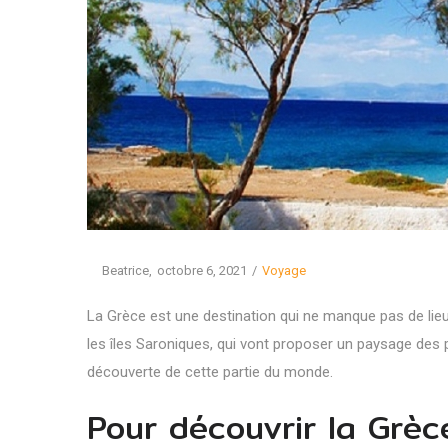
Posted
Posted
By
Beatrice
octobre 6, 2021
Voyage
on
in
La Grèce est une destination qui ne manque pas de lieux
les îles Saroniques, qui vont proposer un paysage des 
découverte de cette partie du monde.
Pour découvrir la Grè