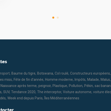
ttes
roport
Baume du tigre
Botswana
Col roulé
Constructeurs européens
des miss
Fête de fin d'année
Homme moderne
Impôts
Malade
Malus
Naissance après terme
peignoir
Plastique
Pollution
Pékin
sac banan
s
SUV
Tendance 2020
The interceptor
Voiture autonome
voiture éle
rdés
Week end depuis Paris
Îles Méditerranéennes
tacter