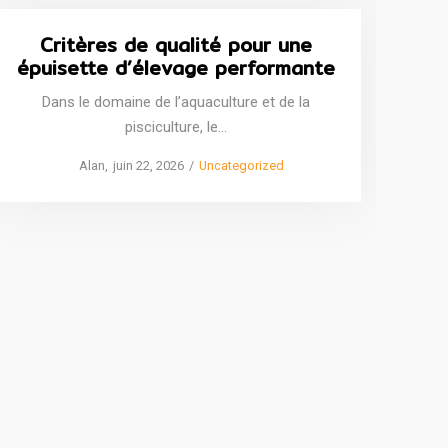
Critères de qualité pour une
épuisette d’élevage performante
Dans le domaine de l’aquaculture et de la
pisciculture, le…
Posted
Posted
by
Alan
juin 22, 2026
Uncategorized
on
in
Co
p
Entre