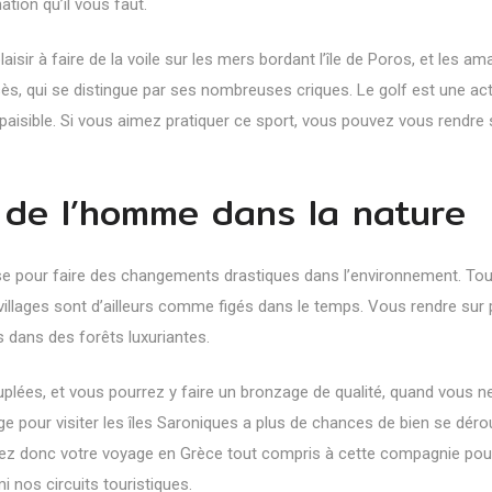
ation qu’il vous faut.
sir à faire de la voile sur les mers bordant l’île de Poros, et les am
sès, qui se distingue par ses nombreuses criques. Le golf est une acti
paisible. Si vous aimez pratiquer ce sport, vous pouvez vous rendre 
 de l’homme dans la nature
ise pour faire des changements drastiques dans l’environnement. Tou
s villages sont d’ailleurs comme figés dans le temps. Vous rendre sur 
 dans des forêts luxuriantes.
euplées, et vous pourrez y faire un bronzage de qualité, quand vous n
e pour visiter les îles Saroniques a plus de chances de bien se déro
ez donc votre
voyage en Grèce tout compris
à cette compagnie pou
i nos circuits touristiques.