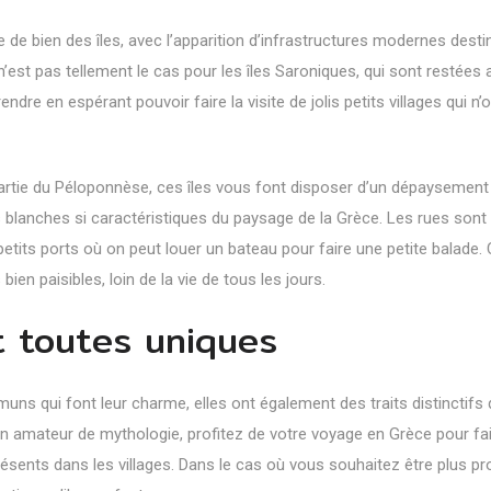
 de bien des îles, avec l’apparition d’infrastructures modernes desti
n’est pas tellement le cas pour les îles Saroniques, qui sont restées 
dre en espérant pouvoir faire la visite de jolis petits villages qui n’
artie du Péloponnèse, ces îles vous font disposer d’un dépaysement 
 blanches si caractéristiques du paysage de la Grèce. Les rues sont
etits ports où on peut louer un bateau pour faire une petite balade. C
bien paisibles, loin de la vie de tous les jours.
t toutes uniques
ns qui font leur charme, elles ont également des traits distinctifs 
 un amateur de mythologie, profitez de votre voyage en Grèce pour fai
s présents dans les villages. Dans le cas où vous souhaitez être plus p