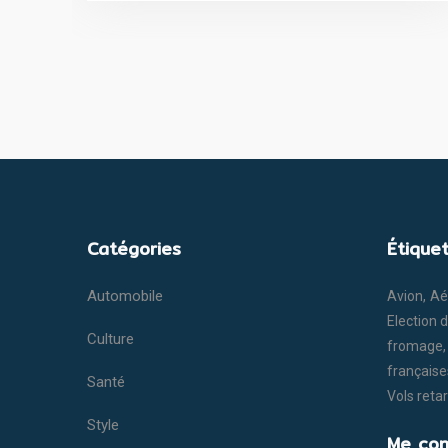
Catégories
Étique
Automobile
Avion
Aé
Election 
Culture
fromage
française
Santé
Vols reta
Style
Me con