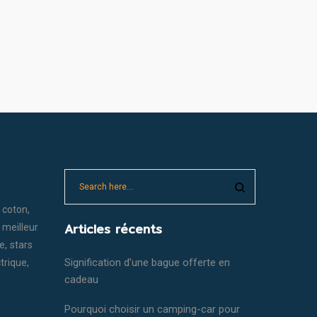
coton
Articles récents
meilleur
e
stars
Signification d’une bague offerte en
ctrique
cadeau
Pourquoi choisir un camping-car pour