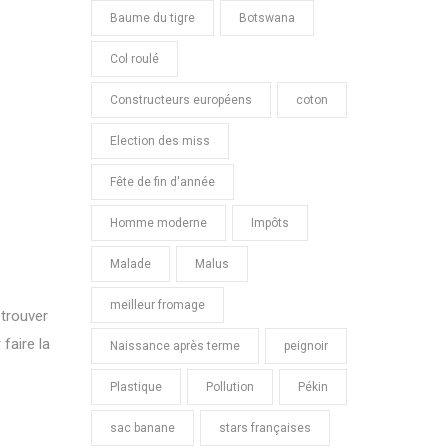
Baume du tigre
Botswana
Col roulé
Constructeurs européens
coton
Election des miss
Fête de fin d'année
Homme moderne
Impôts
Malade
Malus
meilleur fromage
 trouver
faire la
Naissance après terme
peignoir
Plastique
Pollution
Pékin
sac banane
stars françaises