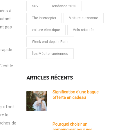
SUV
Tendance 2020
nées à
The interceptor
Voiture autonome
autant
ont pas
voiture électrique
Vols retardés
Week end depuis Paris
rapide.
Îles Méditerranéennes
’est le
ARTICLES RÉCENTS
Signification d’une bague
offerte en cadeau
qui font
re la
roches de
Pourquoi choisir un
camping-car pour vos