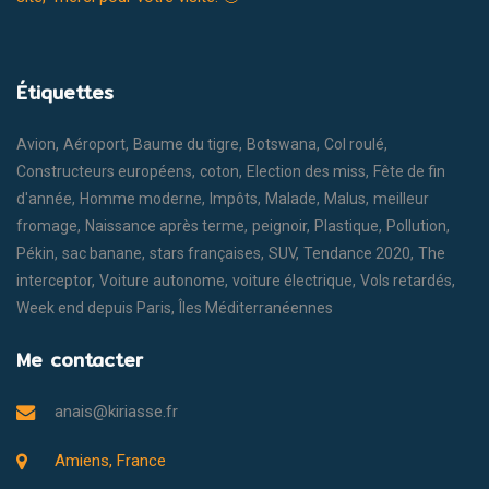
Étiquettes
Avion
Aéroport
Baume du tigre
Botswana
Col roulé
Constructeurs européens
coton
Election des miss
Fête de fin
d'année
Homme moderne
Impôts
Malade
Malus
meilleur
fromage
Naissance après terme
peignoir
Plastique
Pollution
Pékin
sac banane
stars françaises
SUV
Tendance 2020
The
interceptor
Voiture autonome
voiture électrique
Vols retardés
Week end depuis Paris
Îles Méditerranéennes
Me contacter
anais@kiriasse.fr
Amiens, France