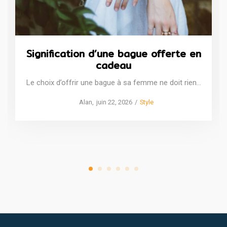
Signification d’une bague offerte en
cadeau
Le choix d’offrir une bague à sa femme ne doit rien…
Posted
Posted
by
Alan
juin 22, 2026
Style
on
in