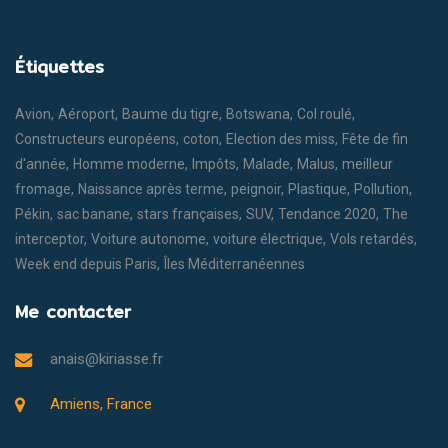
Étiquettes
Avion
Aéroport
Baume du tigre
Botswana
Col roulé
Constructeurs européens
coton
Election des miss
Fête de fin
d'année
Homme moderne
Impôts
Malade
Malus
meilleur
fromage
Naissance après terme
peignoir
Plastique
Pollution
Pékin
sac banane
stars françaises
SUV
Tendance 2020
The
interceptor
Voiture autonome
voiture électrique
Vols retardés
Week end depuis Paris
Îles Méditerranéennes
Me contacter
anais@kiriasse.fr
Amiens, France