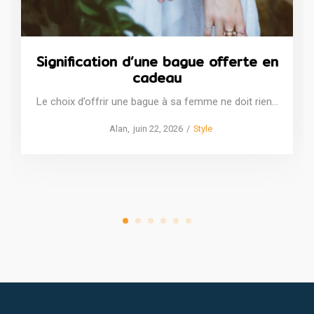
Signification d’une bague offerte en
cadeau
Le choix d’offrir une bague à sa femme ne doit rien…
Posted
Posted
by
Alan
juin 22, 2026
Style
on
in