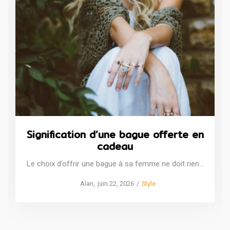
Signification d’une bague offerte en
cadeau
Le choix d’offrir une bague à sa femme ne doit rien…
Posted
Posted
by
Alan
juin 22, 2026
Style
on
in