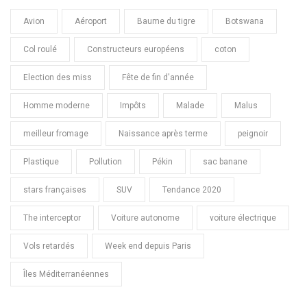
Avion
Aéroport
Baume du tigre
Botswana
Col roulé
Constructeurs européens
coton
Election des miss
Fête de fin d'année
Homme moderne
Impôts
Malade
Malus
meilleur fromage
Naissance après terme
peignoir
Plastique
Pollution
Pékin
sac banane
stars françaises
SUV
Tendance 2020
The interceptor
Voiture autonome
voiture électrique
Vols retardés
Week end depuis Paris
Îles Méditerranéennes