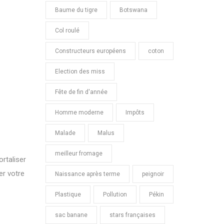
Baume du tigre
Botswana
Col roulé
Constructeurs européens
coton
Election des miss
Fête de fin d'année
Homme moderne
Impôts
Malade
Malus
meilleur fromage
rtaliser
er votre
Naissance après terme
peignoir
Plastique
Pollution
Pékin
sac banane
stars françaises