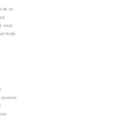
s de ce
ous
t, vous
 un body.
n
s pourrez
z
tres