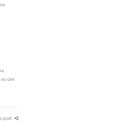
vre
ra
e ou une
x
is post