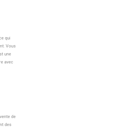
ce qui
ent. Vous
st une
dre avec
 vente de
ent des