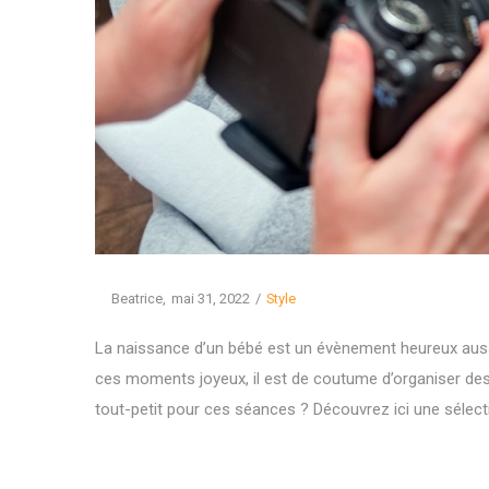
Posted
Posted
By
Beatrice
mai 31, 2022
Style
on
in
La naissance d’un bébé est un évènement heureux auss
ces moments joyeux, il est de coutume d’organiser de
tout-petit pour ces séances ? Découvrez ici une sélect