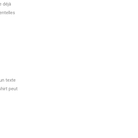
e déjà
entelles
un texte
hirt peut