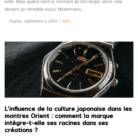
belle. Mais quand vient le moment de les ranger, alors cela
devient un véritable souci. Néanmoins,…
Posted
Posted
by
Sophie
septembre 4, 2023
Style
on
in
L’influence de la culture japonaise dans les
montres Orient : comment la marque
intègre-t-elle ses racines dans ses
créations ?