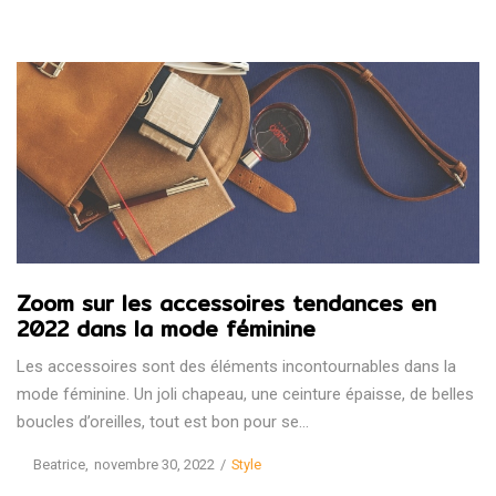
on
in
Zoom sur les accessoires tendances en
2022 dans la mode féminine
Les accessoires sont des éléments incontournables dans la
mode féminine. Un joli chapeau, une ceinture épaisse, de belles
boucles d’oreilles, tout est bon pour se…
Posted
Posted
by
Beatrice
novembre 30, 2022
Style
on
in