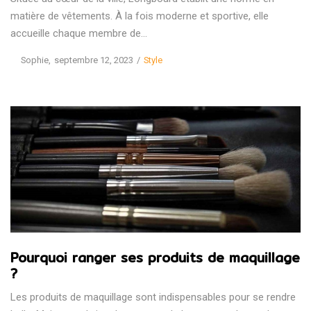
matière de vêtements. À la fois moderne et sportive, elle
accueille chaque membre de…
Posted
Posted
by
Sophie
septembre 12, 2023
Style
on
in
Pourquoi ranger ses produits de maquillage
?
Les produits de maquillage sont indispensables pour se rendre