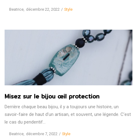
Posted
Posted
by
Beatrice
décembre 22, 2022
Style
on
in
Misez sur le bijou œil protection
Derrière chaque beau bijou, il y a toujours une histoire, un
savoir-faire de haut d’un artisan, et souvent, une légende. C’est
le cas du pendentif…
Posted
Posted
by
Beatrice
décembre 7, 2022
Style