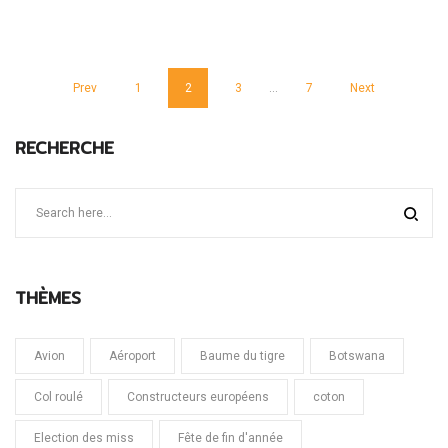
Prev
1
2
3
…
7
Next
RECHERCHE
THÈMES
Avion
Aéroport
Baume du tigre
Botswana
Col roulé
Constructeurs européens
coton
Election des miss
Fête de fin d'année