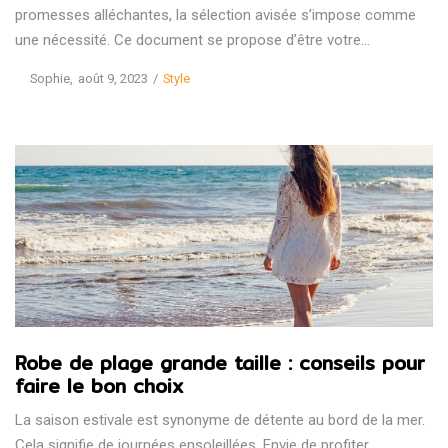
promesses alléchantes, la sélection avisée s’impose comme
une nécessité. Ce document se propose d’être votre…
Posted
Posted
by
Sophie
août 9, 2023
Style
on
in
Robe de plage grande taille : conseils pour
faire le bon choix
La saison estivale est synonyme de détente au bord de la mer.
Cela signifie de journées ensoleillées. Envie de profiter