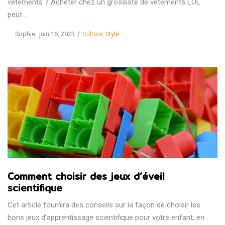
vêtements ? Acheter chez un grossiste de vêtements LOL
peut…
Posted
Posted
by
Sophie
juin 16, 2023
Culture
Style
on
in
Comment choisir des jeux d’éveil
scientifique
Cet article fournira des conseils sur la façon de choisir les
bons jeux d’apprentissage scientifique pour votre enfant, en