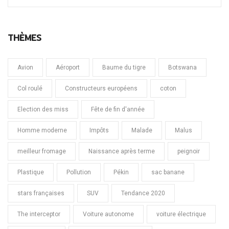
THÈMES
Avion
Aéroport
Baume du tigre
Botswana
Col roulé
Constructeurs européens
coton
Election des miss
Fête de fin d'année
Homme moderne
Impôts
Malade
Malus
meilleur fromage
Naissance après terme
peignoir
Plastique
Pollution
Pékin
sac banane
stars françaises
SUV
Tendance 2020
The interceptor
Voiture autonome
voiture électrique