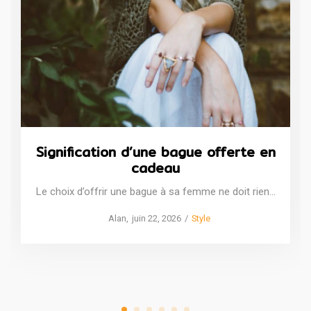
Signification d’une bague offerte en
cadeau
Le choix d’offrir une bague à sa femme ne doit rien…
Posted
Posted
by
Alan
juin 22, 2026
Style
on
in