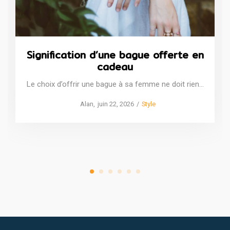
Signification d’une bague offerte en
cadeau
Le choix d’offrir une bague à sa femme ne doit rien…
Posted
Posted
by
Alan
juin 22, 2026
Style
on
in