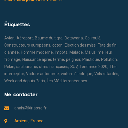
Étiquettes
Avion
Aéroport
Baume du tigre
Botswana
Col roulé
Constructeurs européens
coton
Election des miss
Fête de fin
d'année
Homme moderne
Impôts
Malade
Malus
meilleur
fromage
Naissance après terme
peignoir
Plastique
Pollution
Pékin
sac banane
stars françaises
SUV
Tendance 2020
The
interceptor
Voiture autonome
voiture électrique
Vols retardés
Week end depuis Paris
Îles Méditerranéennes
Me contacter
anais@kiriasse.fr
Amiens, France