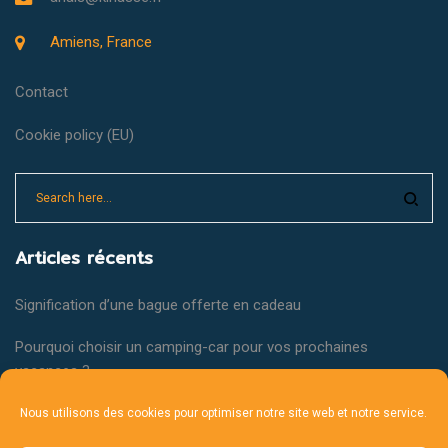
Amiens, France
Contact
Cookie policy (EU)
Articles récents
Signification d’une bague offerte en cadeau
Pourquoi choisir un camping-car pour vos prochaines
vacances ?
Critères de qualité pour une épuisette d’élevage performante
Nous utilisons des cookies pour optimiser notre site web et notre service.