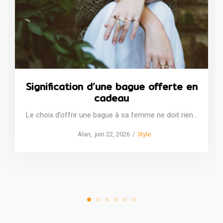
Signification d’une bague offerte en
cadeau
Le choix d’offrir une bague à sa femme ne doit rien…
Posted
Posted
by
Alan
juin 22, 2026
Style
on
in