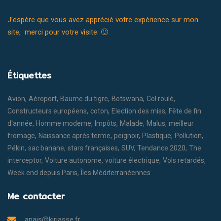
J’espère que vous avez apprécié votre expérience sur mon
site, merci pour votre visite. 🙂
Étiquettes
Avion
Aéroport
Baume du tigre
Botswana
Col roulé
Constructeurs européens
coton
Election des miss
Fête de fin
d'année
Homme moderne
Impôts
Malade
Malus
meilleur
fromage
Naissance après terme
peignoir
Plastique
Pollution
Pékin
sac banane
stars françaises
SUV
Tendance 2020
The
interceptor
Voiture autonome
voiture électrique
Vols retardés
Week end depuis Paris
Îles Méditerranéennes
Me contacter
anais@kiriasse.fr