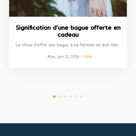
Signification d’une bague offerte en
cadeau
Le choix d’offrir une bague à sa femme ne doit rien…
Posted
Posted
by
Alan
juin 22, 2026
Style
on
in