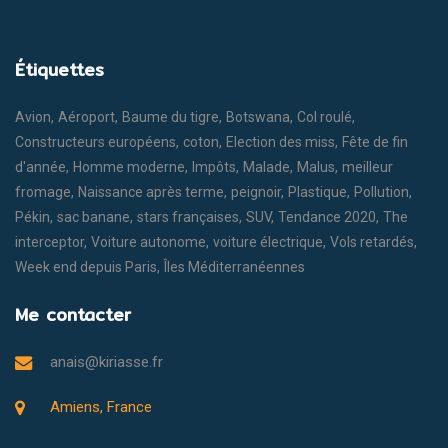
Étiquettes
Avion
Aéroport
Baume du tigre
Botswana
Col roulé
Constructeurs européens
coton
Election des miss
Fête de fin
d'année
Homme moderne
Impôts
Malade
Malus
meilleur
fromage
Naissance après terme
peignoir
Plastique
Pollution
Pékin
sac banane
stars françaises
SUV
Tendance 2020
The
interceptor
Voiture autonome
voiture électrique
Vols retardés
Week end depuis Paris
Îles Méditerranéennes
Me contacter
anais@kiriasse.fr
Amiens, France